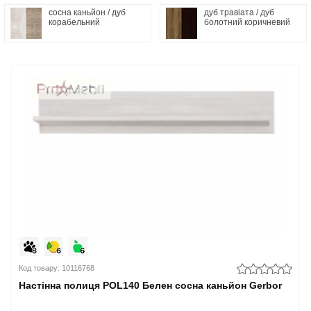
сосна каньйон / дуб
дуб травіата / дуб
корабельний
болотний коричневий
Код товару: 10116768
Настінна полиця POL140 Белен сосна каньйон Gerbor