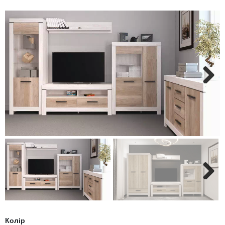
6
Пуфи
Чорні стінки
Стелажі, книжкові шафи
Металеві ліжка
Туалетні столики
Пеленальні столики, пеленатори, комоди
Стільниці
Тумби для ванної лофт
Глянцеві пенали для ванної
Напівпенали для ванної
Умивальники зі стільницею, з крилом
Офісна
Письмові столи
Кавові столики для саду
платежів
Полиці
М’які ліжка
Дзеркала
Дитячі парти
Кухонні мийки
Тумби з умивальником, стільницею зі штучного каменю
Пенали для ванної під дерево
Меблі для ванної в стилі лофт
Умивальники на пральну машину
Комп’ютерні столи
Сад
Крісла-гойдалки
Односпальні ліжка
Стійки для одягу
Дитячі столи
Подвійні тумби для ванної, з двома умивальниками
Класичні пенали для ванної
Умивальники
Підлогові умивальники
Конференц столи
Бари і Кафе
Полуторні ліжка
Домашній текстиль
Дитячі дивани
Сучасні тумби для ванної кімнати
Маленькі умивальники
Ванни
Тумби мобільні
Next
Дитячі крісла та стільці
Високоглянцеві тумби для ванної кімнати
Душові піддони
Тумби офісні під техніку
Дитячі стільчики
Тумби для ванної під дерево
Унітази
Дитячі матраци
Класичні тумби у ванну
Аксесуари для ванної та туалету
Душові гарнітури
Next
Колір