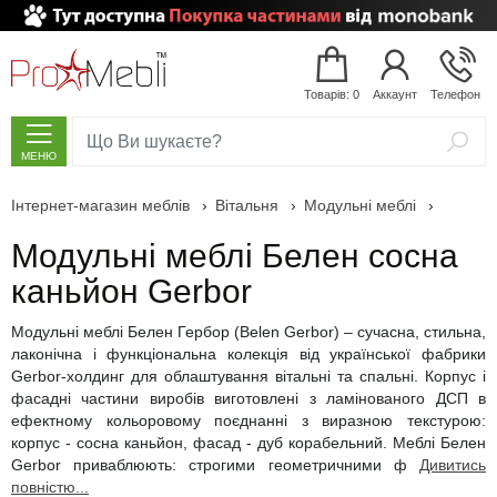
Сортувати
за:
ім`ям
Товарів: 0
Аккаунт
Телефон
ціною
рейтингом
МЕНЮ
відгуками
Інтернет-магазин меблів
›
Вітальня
›
Модульні меблі
›
Вітальня
Модульні меблі
Дивани
Крісла-мішки (Безкаркасні крісла)
Білі стінки
Модульні спальні
Шафи-купе
Двоспальні ліжка
Ортопедичні матраци
Глянцеві комоди
Наматрацники
Дитячі кімнати
Меблі для кухні
Модульні передпокої
Комплекти меблів для ванної кімнати
Підвісні тумби у ванну
Дзеркала у ванну з підсвічуванням
Пенали у ванну з кошиком для білизни
Умивальники зі штучного каменю
Меблі для кабінету
Садові меблі зі штучного ротанга
Барні стільці (hoker)
Покупка
Модульні меблі Белен сосна
частинами
М'які меблі
Кутові дивани
Безкаркасні дивани
Великі стінки
Спальня
Шафи
Шафи дверні, розпашні
Дерев’яні ліжка
Матраци зі знижками
Дерев’яні комоди
Подушки, ортопедичні подушки
Дитячі стінки
Обідні комплекти
Комплекти передпокоїв
Тумби з умивальником, тумби під умивальник
Підлогові тумби у ванну
Дзеркальні шафи в ванну
Підлогові пенали для ванної
Умивальники чаші
Меблі для персоналу
Садові гойдалки
Підстави для столів
каньйон Gerbor
8
платежів
Дитячі дивани
Безкаркасні пуфи
Стінки
Класичні стінки
Шафи пенали
Ліжка
Ліжка з висувними шухлядами
Дитячі матраци
Комоди з ДСП
Ковдри
Дитяча
Дитячі ліжка
Кухонні столи
Тумби для взуття
Вузькі тумби у ванну
Дзеркала для ванної кімнати
Дзеркала для ванної з LED підсвічуванням
Підвісні пенали для ванної
Врізні умивальники
Ресепшн (стійка адміністратора)
Столи садові для дачі
Стільці для КаБаРе
Модульні меблі Белен Гербор (Belen Gerbor) – сучасна, стильна,
Оплата
лаконічна і функціональна колекція від української фабрики
Крісла
Безкаркасні дитячі меблі
Міні стінки
Буфети, вітрини, серванти
Ліжка з м’яким узголів’ям
Матраци
Топпери та футони
Комоди МДФ
Двоярусні ліжка
Кухня
Кухонні стільці
Лавки у передпокій
Тумби для ванної кімнати з кошиком для білизни
Дзеркала у ванну з шафкою
Пенали для ванної кімнати
Пенали над пральною машинкою
Навісні умивальники
Офісні крісла та стільці
Шезлонги
Столи для КаБаРе
частинами
Gerbor-холдинг для облаштування вітальні та спальні. Корпус і
6
фасадні частини виробів виготовлені з ламінованого ДСП в
Безкаркасні меблі
Безкаркасні столики
Стінки hi-tech
Тумби під телевізор
Ліжка з підйомним механізмом
Комоди
Дитячі ліжка-горища
Кухонні куточки
Передпокої
Підлогові вішалки
Тумби у ванну під пральну машину
Вузькі пенали у ванну
Меблі для ванної кімнати зі знижкою
Накладні умивальники
Офісні м’які меблі
Садові крісла та стільці
платежів
ефектному кольоровому поєднанні з виразною текстурою:
корпус - сосна каньйон, фасад - дуб корабельний. Меблі Белен
Плати
Офісні м’які меблі
Стінки модерн
Журнальні столики
Ліжка трансформери
Приліжкові тумбочки
Дитячі ліжечка
Декор, аксесуари для кухні
Настінні вішалки
Ванна
Тумби для ванної з умивальником чашею
Подвійні пенали для ванної
Шафки для ванної кімнати
Подвійні умивальники
Підлогові вішалки
Садові дивани для дачі
Gerbor приваблюють: строгими геометричними ф
Дивитись
частинами
повністю...