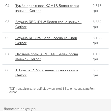
04
Тумба приліжкова KOM1S Белен сосна
2.513
каньйон Gerbor
грн
05
Вітрина REG1D1W Белен сосна каньйон
8.552
Gerbor
грн
06
Вітрина REG1W Белен сосна каньйон
8.153
Gerbor
грн
07
Настінна полиця POL140 Белен сосна
1.100
каньйон Gerbor
грн
08
ТВ тумба RTV2S Белен сосна каньйон
5.899
Gerbor
грн
* ТОП товарів в категорії Модульні меблі Белен сосна каньйон
Gerbor
Допомога покупцеві