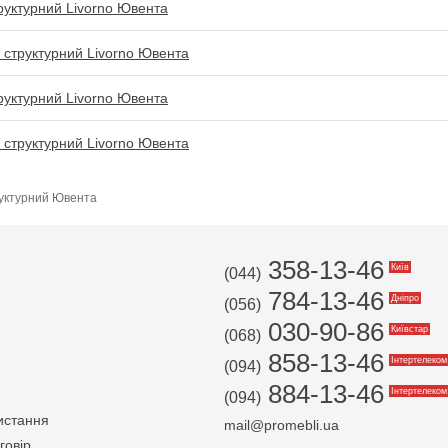
руктурний Livorno Ювента
 структурний Livorno Ювента
руктурний Livorno Ювента
 структурний Livorno Ювента
труктурний Ювента
358-13-46
Київ
(044)
784-13-46
Дніпро
(056)
030-90-86
Київстар
(068)
858-13-46
Інтертелеком
(094)
884-13-46
Інтертелеком
(094)
истання
mail@promebli.ua
говір