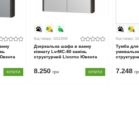
Код товару: 10113509
Код товару: 1
анну
Дзеркальна шафа в ванну
Тумба для 
інь
кімнату LvrMC-80 камінь
умивальни
 Ювента
структурний Livorno Ювента
структурн
8.250
7.248
грн
гр
КУПИТИ
КУПИТИ