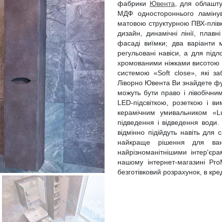
фабрики
Ювента
, для облашту
МДФ одностороннього ламіну
матовою структурною ПВХ-плівк
дизайн, динамічні лінії, плав
фасаді виїмки; два варіанти м
регульовані навіси, а для під
хромованими ніжками висотою 20
системою «Soft close», які з
Ліворно Ювента Ви знайдете фун
можуть бути право і лівобічн
LED-підсвіткою, розеткою і в
керамічним умивальником «Lu
підведення і відведення води
відмінно підійдуть навіть для
найкраще рішення для ван
найрізноманітнішими інтер'єр
нашому інтернет-магазині ProM
безготівковий розрахунок, в кр