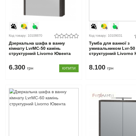
Код товару: 10108870
Код товару: 10109031
Дзеркальна шафа в ванну
Тумба для ванної з
кімнату LvrMC-50 камінь
умивальником Lvr-50
структурний Livorno Ювента
структурний Livorno
6.300
8.100
грн
грн
КУПИТИ