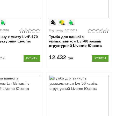
0113816
Код товару: 10113819
нну кімнату LvrP-170
Тумба для ванної з
руктурний Livorno
умивальником Lvr-60 камінь
структурний Livorno Ювента
12.432
грн
грн
КУПИТИ
КУПИТИ