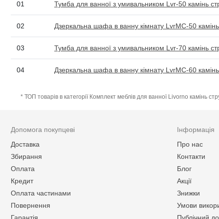
01
Тумба для ванної з умивальником Lvr-50 камінь ст
02
Дзеркальна шафа в ванну кімнату LvrMC-50 камінь
03
Тумба для ванної з умивальником Lvr-70 камінь ст
04
Дзеркальна шафа в ванну кімнату LvrMC-60 камінь
* ТОП товарів в категорії Комплект меблів для ванної Livorno камінь с
Допомога покупцеві
Інформація
Доставка
Про нас
Збирання
Контакти
Оплата
Блог
Кредит
Акції
Оплата частинами
Знижки
Повернення
Умови викор
Гарантія
Публічний до