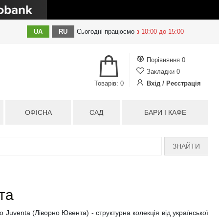
UA
RU
Сьогодні
працюємо
з 10:00 до 15:00
Порівняння
0
Закладки
0
Товарів: 0
Вхід / Реєстрація
ОФІСНА
САД
БАРИ І КАФЕ
ЗНАЙТИ
та
o Juventa (Ліворно Ювента) - структурна колекція від української