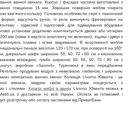
вання ванної кімнати. Корпус і фасадні частини виготовлені з
вання товщиною 16 мм. Зовнішня поверхня меблів покрита
ою кам'яного кольору. Головною особливістю серії є лаконічний
ні форми; відсутність ручок, їх роль виконують фрезеровані на
онтажу - підвісний і підлоговий, для підвішування вбудовані
логової установки додатково комплектується двома або чотирма
0 мм (ніжки в вартість комплекту не включені); ящики і двері з
абезпечують плавне і м'яке закривання. В асортименті меблів
кціональні пенали висотою 120 і 170 см, при розвороті на 180°
ими, дзеркальні шафи шириною 50, 60, 70 і 80 см з економною
имикачем всередині; тумби шириною 50, 55, 60, 70 і 80 см з
xury», виробник «Sanovit», Туреччина в яких передбачене
. Ретельно продумані модулі з невеликою глибиною і шириною
 самих компактних ванних кімнат. Колекція Livorno Ювента - це
ної кімнати, завдяки своїм параметрам поєднується з
ами і стилями.
Купити меблі в ванну
Livorno Ювента можна в
ebli.ua з доставкою по всій Україні. Оплата за готівковий і
едит, розстрочку або оплату частинами від ПриватБанк.