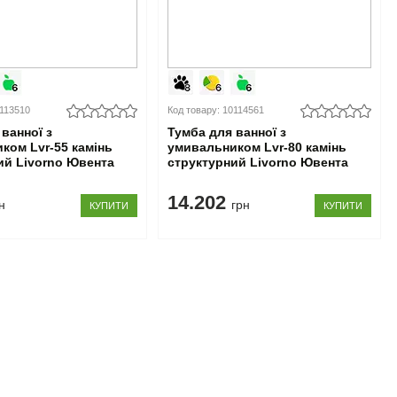
0113510
Код товару: 10114561
ванної з
Тумба для ванної з
ком Lvr-55 камінь
умивальником Lvr-80 камінь
ий Livorno Ювента
структурний Livorno Ювента
14.202
н
грн
КУПИТИ
КУПИТИ