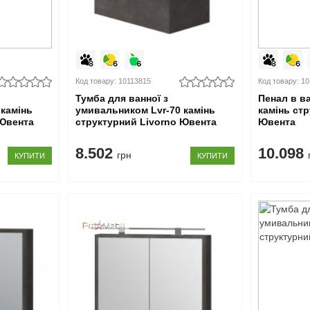
Код товару: 10113815
Код товару: 1
Тумба для ванної з
Пенал в ва
 камінь
умивальником Lvr-70 камінь
камінь ст
 Ювента
структурний Livorno Ювента
Ювента
8.502
10.098
грн
КУПИТИ
КУПИТИ