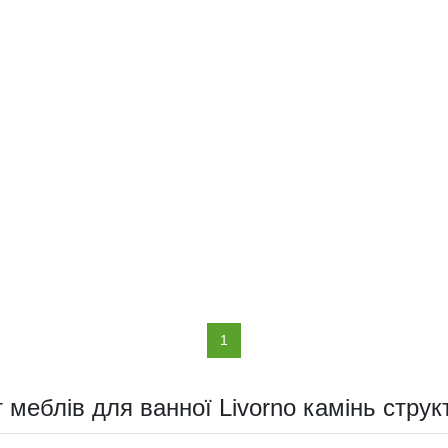
(current)
1
т меблів для ванної Livorno камінь стру