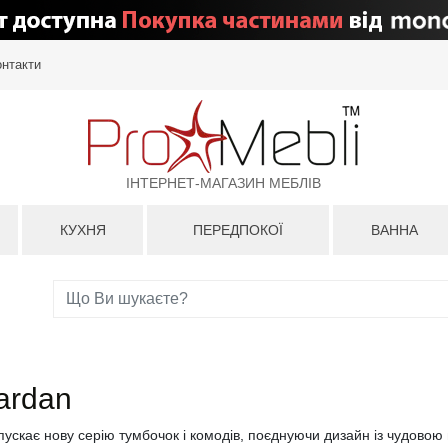
онтакти
ІНТЕРНЕТ-МАГАЗИН МЕБЛІВ
КУХНЯ
ПЕРЕДПОКОЇ
ВАННА
ardan
апускає нову серію тумбочок і комодів, поєднуючи дизайн із чудово