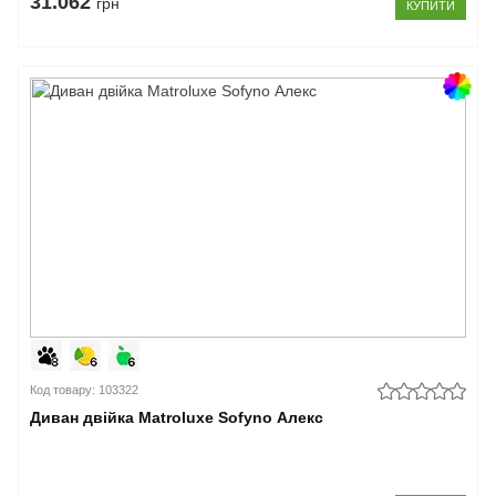
31.062
грн
КУПИТИ
Код товару: 103322
Диван двійка Matroluxe Sofyno Алекс