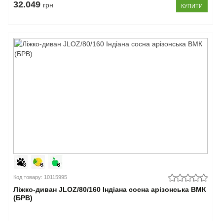
32.049
грн
КУПИТИ
Код товару: 10115995
Ліжко-диван JLOZ/80/160 Індіана сосна арізонська ВМК
(БРВ)