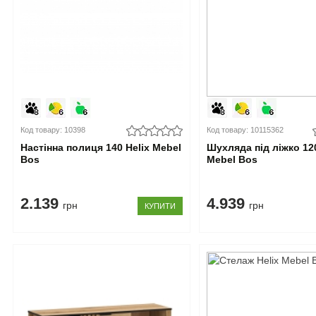
Код товару: 10398
Код товару: 10115362
Настінна полиця 140 Helix Mebel
Шухляда під ліжко 120
Bos
Mebel Bos
2.139
4.939
грн
грн
КУПИТИ