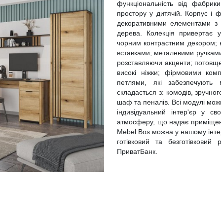
функціональність від фабрик
простору у дитячій. Корпус і 
декоративними елементами з М
дерева. Колекція привертає 
чорним контрастним декором;
вставками; металевими ручками
розставляючи акценти; потовще
високі ніжки; фірмовими ком
петлями, які забезпечують
складається з: комодів, зручног
шаф та пеналів. Всі модулі мож
індивідуальний інтер'єр у с
атмосферу, що надає приміщенн
Mebel Bos можна у нашому інтер
готівковий та безготівковий
ПриватБанк.