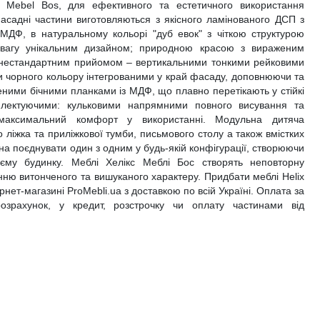
и Mebel Bos, для ефективного та естетичного використання
фасадні частини виготовляються з якісного ламінованого ДСП з
ДФ, в натуральному кольорі "дуб евок" з чіткою структурою
увагу унікальним дизайном; природною красою з вираженим
 нестандартним прийомом – вертикальними тонкими рейковими
 чорного кольору інтегрованими у край фасаду, доповнюючи та
ними бічними планками із МДФ, що плавно перетікають у стійкі
плектуючими: кульковими напрямними повного висування та
 максимальний комфорт у використанні. Модульна дитяча
о ліжка та приліжкової тумби, письмового столу а також вмістких
на поєднувати один з одним у будь-якій конфігурації, створюючи
воєму будинку. Меблі Хелікс Меблі Бос створять неповторну
ю витонченого та вишуканого характеру. Придбати меблі Helix
нет-магазині ProMebli.ua з доставкою по всій Україні. Оплата за
 розрахунок, у кредит, розстрочку чи оплату частинами від