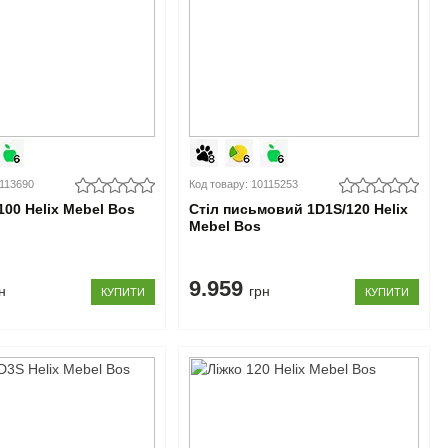
0113690
Код товару: 10115253
100 Helix Mebel Bos
Стіл письмовий 1D1S/120 Helix
Mebel Bos
9.959
н
грн
КУПИТИ
КУПИТИ