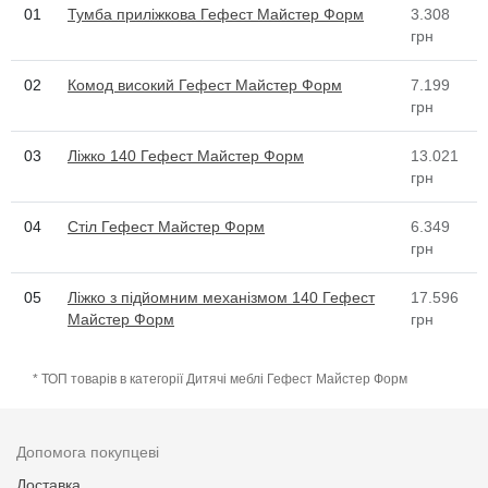
01
Тумба приліжкова Гефест Майстер Форм
3.308
грн
02
Комод високий Гефест Майстер Форм
7.199
грн
03
Ліжко 140 Гефест Майстер Форм
13.021
грн
04
Стіл Гефест Майстер Форм
6.349
грн
05
Ліжко з підйомним механізмом 140 Гефест
17.596
Майстер Форм
грн
* ТОП товарів в категорії Дитячі меблі Гефест Майстер Форм
Допомога покупцеві
Доставка