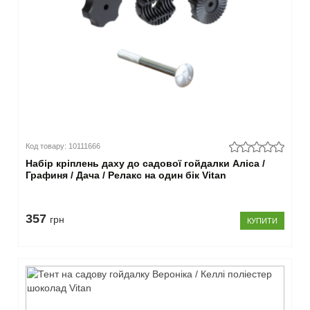
Код товару: 10111666
Набір кріплень даху до садової гойдалки Аліса /
Графиня / Дача / Релакс на один бік Vitan
357
грн
КУПИТИ